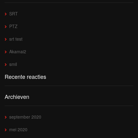
SRT
PTZ
srt test
Akamai2
smil
Recente reacties
Archieven
september 2020
mei 2020