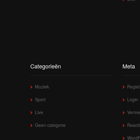
Categorieën
Meta
Muziek
Regist
Sport
Login
Live
Verme
Geen categorie
Reacti
WordP