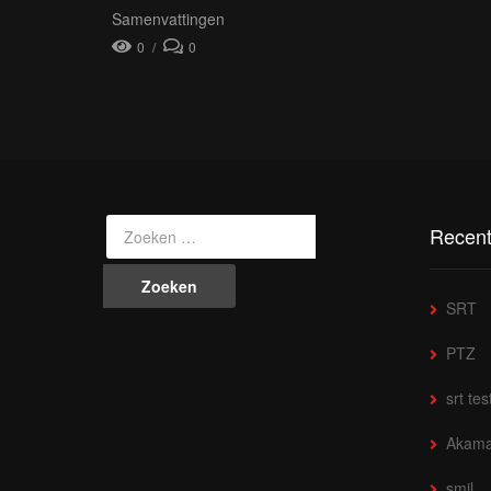
Samenvattingen
0
0
Recent
SRT
PTZ
srt tes
Akama
smil