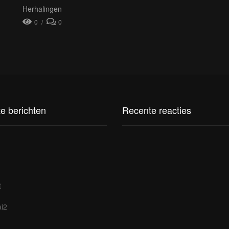
Herhalingen
0
0
e berichten
Recente reacties
t
i2