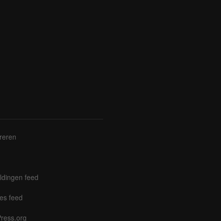
reren
ldingen feed
es feed
ress.org