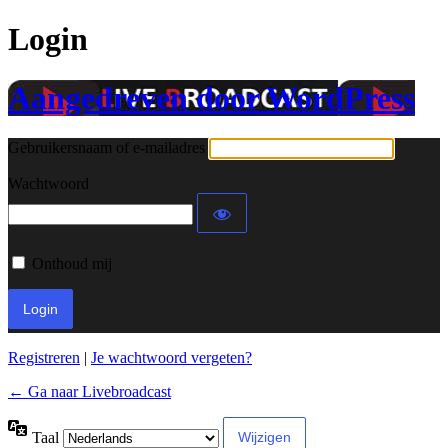
Login
Aangedreven door WordPress
Gebruikersnaam of e-mailadres
Wachtwoord
Onthoud mij
Registreren
|
Je wachtwoord vergeten?
← Ga naar Livebroadcast
Taal